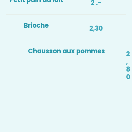
2 .-
Brioche
2,30
Chausson aux pommes
2
,
8
0