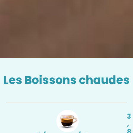
Les Boissons chaudes
3
,
8