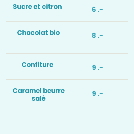
Sucre et citron
6 .-
Chocolat bio
8 .-
Confiture
9 .-
Caramel beurre
9 .-
salé